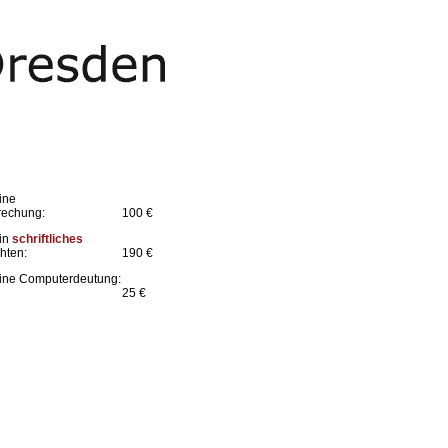
ine
rechung:
100 €
ein
schriftliches
hten:
190 €
eine Computerdeutung:
25 €