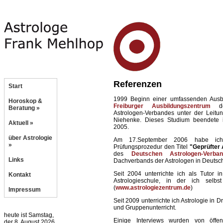
Referenzen
Start
1999 Beginn einer umfassenden Aus
Horoskop &
Freiburger Ausbildungszentrum
de
Beratung »
Astrologen-Verbandes unter der Leitun
Niehenke. Dieses Studium beendete i
Aktuell »
2005.
über Astrologie
Am 17.September 2006 habe ich
»
Prüfungsprozedur den Titel
"Geprüfter 
des
Deutschen Astrologen-Verba
Links
Dachverbands der Astrologen in Deutsch
Seit 2004 unterrichte ich als Tutor i
Kontakt
Astrologieschule, in der ich selbst
(
www.astrologiezentrum.de
)
Impressum
Seit 2009 unterrichte ich Astrologie in D
und Gruppenunterricht.
heute ist Samstag,
Einige Interviews wurden von öffen
der 8. August 2026