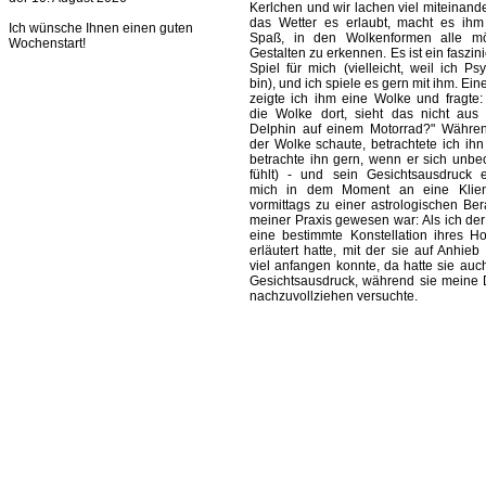
Kerlchen und wir lachen viel miteinand
das Wetter es erlaubt, macht es ih
Ich wünsche Ihnen einen guten
Spaß, in den Wolkenformen alle mö
Wochenstart!
Gestalten zu erkennen. Es ist ein faszi
Spiel für mich (vielleicht, weil ich Ps
bin), und ich spiele es gern mit ihm. Ei
zeigte ich ihm eine Wolke und fragte:
die Wolke dort, sieht das nicht aus
Delphin auf einem Motorrad?" Währe
der Wolke schaute, betrachtete ich ihn 
betrachte ihn gern, wenn er sich unbe
fühlt) - und sein Gesichtsausdruck e
mich in dem Moment an eine Klient
vormittags zu einer astrologischen Ber
meiner Praxis gewesen war: Als ich der 
eine bestimmte Konstellation ihres H
erläutert hatte, mit der sie auf Anhieb
viel anfangen konnte, da hatte sie auc
Gesichtsausdruck, während sie meine
nachzuvollziehen versuchte.