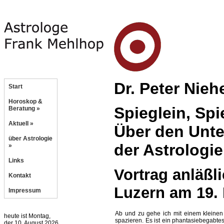
Dr. Peter Nieh
Start
Horoskop &
Spieglein, Spi
Beratung »
Aktuell »
Über den Unte
über Astrologie
der Astrologie
»
Links
Vortrag anläßl
Kontakt
Luzern am 19.
Impressum
Ab und zu gehe ich mit einem kleine
heute ist Montag,
spazieren. Es ist ein phantasiebegabtes
der 10. August 2026